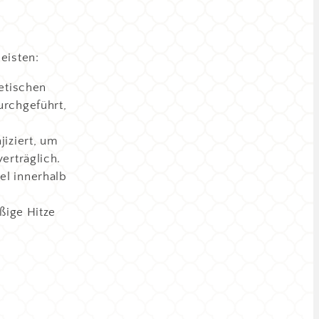
eisten:
etischen
urchgeführt,
jiziert, um
erträglich.
el innerhalb
ßige Hitze